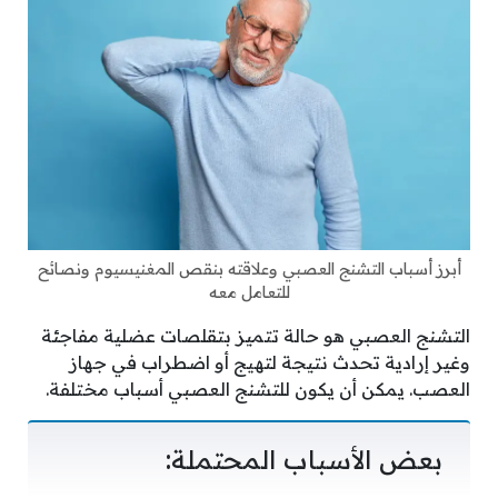
أبرز أسباب التشنج العصبي وعلاقته بنقص المغنيسيوم ونصائح
للتعامل معه
التشنج العصبي هو حالة تتميز بتقلصات عضلية مفاجئة
وغير إرادية تحدث نتيجة لتهيج أو اضطراب في جهاز
العصب. يمكن أن يكون للتشنج العصبي أسباب مختلفة.
بعض الأسباب المحتملة: