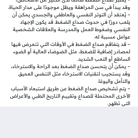
وقد يبدأ في سن المراهقة ويظل موجودًا على مدار الحياة.
– يُعتقد أن التوتر النفسي والعاطفي والجسدي يمكن أن
يلعب دورًا في حدوث صداع الضغط. قد يكون الإجهاد
النفسي وضغوط العمل والمدرسة والعلاقات الشخصية
عوامل مسببة له.
– قد يتفاقم صداع الضغط في الأوقات التي تتعرض فيها
لمصادر إضافية للضغط، مثل الضوضاء العالية أو الضوء
الساطع أو التعب الشديد.
– يمكن أن يتحسن صداع الضغط بعد الراحة والاسترخاء،
وقد يستجيب لتقنيات الاسترخاء مثل التنفس العميق
والتأمل واليوغا.
– يتم تشخيص صداع الضغط عن طريق استبعاد الأسباب
الأخرى المحتملة للصداع وتقييم التاريخ الطبي والأعراض
التي تظهر.
– قد يوصى بتدوين مذكرة لتسجيل الصداع، بما في ذلك
التوقيت والمدة والأعراض المصاحبة والعوامل المؤثرة،
وذلك لمساعدة الطبيب في تحديد العلاج المناسب.