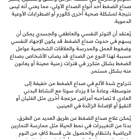
صداع الضغط أحد أنواع الصداع الأولي، مما يعني أنه ليس
نتيجة لمشكلة صحية أخرى كالورم أو اضطرابات الأوعية
الدموية.
يُعتقد أن التوتر النفسي والعاطفي والجسدي يمكن أن
يسهم في حدوث صداع الضغط. قد يكون الإجهاد النفسي
وضغوط العمل والمدرسة والعلاقات الشخصية عوامل
مسببة لهذا النوع من الصداع. قد يصاب الأشخاص بصداع
الضغط بشكل متكرر في فترات زمنية معينة أو يعانون
منه بشكل مستمر.
تتراوح شدة الألم في صداع الضغط من خفيفة إلى
متوسطة، وعادةً ما لا يزداد سوءًا مع النشاط البدني
العادي. لا تصاحبه أعراض مزعجة أخرى مثل الغثيان أو
التقيؤ أو الإضاءة الزائدة في العينين.
يُمكن علاج صداع الضغط عن طريق العديد من الطرق،
بدءًا من التغييرات في نمط الحياة مثل ممارسة التمارين
الرياضية بانتظام والحصول على قسط كافٍ من النوم