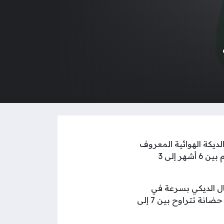
ديكة الهوائية المعروف
أيضًا باسم Bordetella pertussis. يصيب السعال الديكي عادة الأطفال الذين تتراوح أعمارهم بين 6 أشهر إلى 3
ل الديكي بسرعة في
المناطق المزدحمة مثل المدارس والحضانات. تتطور أعراض السعال الديكي عادة بعد فترة حضانة تتراوح بين 7 إلى