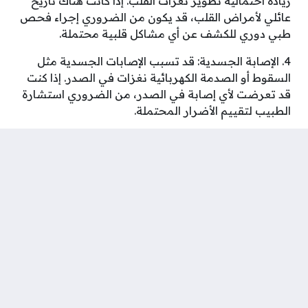
زيادة احتمالية تطوير نغزات القلب. إذا كانت هناك تاريخ
عائلي لأمراض القلب، قد يكون من الضروري إجراء فحص
طبي دوري للكشف عن أي مشاكل قلبية محتملة.
4. الإصابة الجسدية: قد تسبب الإصابات الجسدية مثل
السقوط أو الصدمة الكهربائية نغزات في الصدر. إذا كنت
قد تعرضت لأي إصابة في الصدر، من الضروري استشارة
الطبيب لتقييم الأضرار المحتملة.
5. الأدوية: بعض الأدوية مثل المضادات الحيوية وبعض
أدوية القلب قد تسبب نغزات في الصدر كآثار جانبية.
يجب على الشخص الذي يشعر بنغزات في الصدر بعد
تناول أي دواء أن يستشير الطبيب المعالج.
من الجيد أن تكون على علم بأن نغزات القلب ليست دائمًا
علامة على مشكلة قلبية خطيرة، ولكن من الأفضل دائمًا
استشارة الطبيب لتقييم حالتك وتوجيهك بشكل صحيح.
شارك على ...