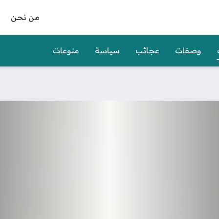
من نحن
وصفات
عجائب
سياسة
منوعات