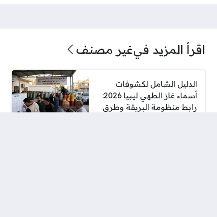
اقرأ المزيد في
غير مصنف
الدليل الشامل لكشوفات
أسماء غاز الطهي ليبيا 2026:
رابط منظومة البريقة وطرق
الاستلام الحديثة
علاج طبيعى للتشنجات
وانقباض العضلات
المشاهد الاولى .. مئات