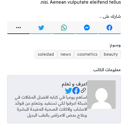
nisi. Aenean vulputate eleifend tellus.
شارك على ...
وسوم:
soledad
news
cosmetics
beauty
معلومات الكاتب
اعرف و تعلم
مواقع التواصل
اساهم يوميا في كتابه افضتل المقالات في
شبكة اعرفوا لكي تستفيد ونتعلم عن فوائد
الاعشاب والاكلات الصحية المفيدة للبشرة
وعلاج بعض الامراض بالطب البديل