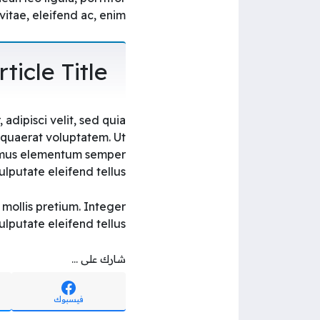
itae, eleifend ac, enim.
icle Title
adipisci velit, sed quia
quaerat voluptatem. Ut
ivamus elementum semper
ulputate eleifend tellus.
 mollis pretium. Integer
putate eleifend tellus.
شارك على ...
فيسبوك