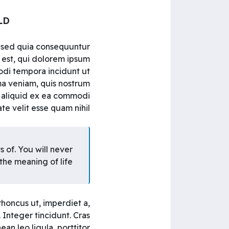
LD
, sed quia consequuntur
 est, qui dolorem ipsum
modi tempora incidunt ut
a veniam, quis nostrum
ut aliquid ex ea commodi
e velit esse quam nihil.
s of. You will never
 the meaning of life.
 rhoncus ut, imperdiet a,
 Integer tincidunt. Cras
an leo ligula, porttitor