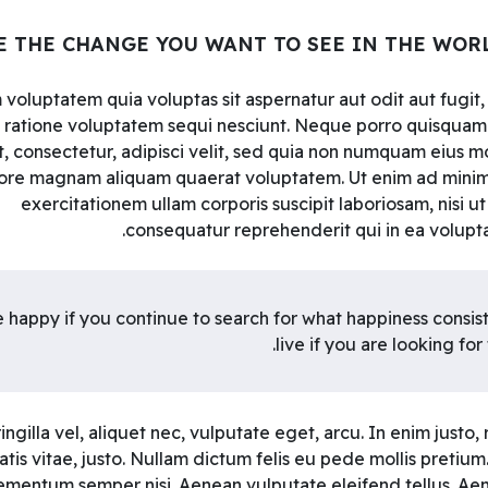
E THE CHANGE YOU WANT TO SEE IN THE WOR
oluptatem quia voluptas sit aspernatur aut odit aut fugit
 ratione voluptatem sequi nesciunt. Neque porro quisquam
t, consectetur, adipisci velit, sed quia non numquam eius 
lore magnam aliquam quaerat voluptatem. Ut enim ad minim
exercitationem ullam corporis suscipit laboriosam, nisi 
consequatur reprehenderit qui in ea voluptat
 happy if you continue to search for what happiness consist
live if you are looking for
ngilla vel, aliquet nec, vulputate eget, arcu. In enim justo,
tis vitae, justo. Nullam dictum felis eu pede mollis pretium.
mentum semper nisi. Aenean vulputate eleifend tellus. Aene