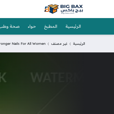
الرئيسية
المطبخ
حواء
صحة وطب
الرئيسية
غير مصنف
ronger Nails For All Women?