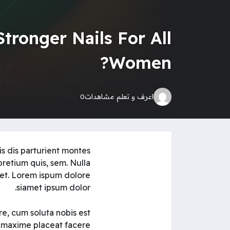
tronger Nails For All
Women?
اعرف و تعلم
مشاهدات
0
s dis parturient montes
pretium quis, sem. Nulla
get. Lorem ispum dolore
siamet ipsum dolor.
re, cum soluta nobis est
 maxime placeat facere.