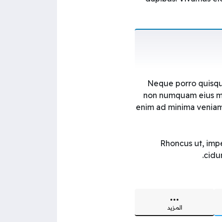
Neque porro quisqua
non numquam eius mo
enim ad minima veniam
Rhoncus ut, impe
cidu
المزيد