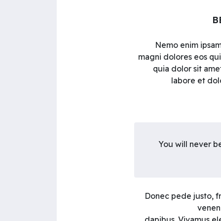
B
Nemo enim ipsam v
magni dolores eos qui
quia dolor sit ame
labore et do
You will never be
Donec pede justo, fri
venena
dapibus. Vivamus ele