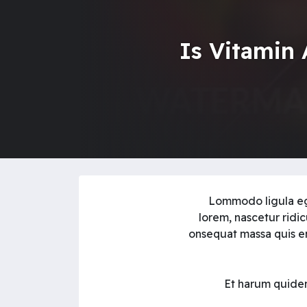
Is Vitamin 
Lommodo ligula ege
lorem, nascetur ridic
onsequat massa quis en
Et harum quidem