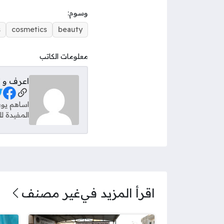
وسوم:
s
cosmetics
beauty
معلومات الكاتب
اعرف و ت
مواقع ال
اساهم يوم
المفيدة ل
اقرأ المزيد في
غير مصنف