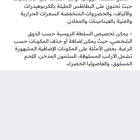
حيث تحتوي على البطاطس المليئة بالكربوهيدرات
والألياف، والخضروات المنخفضة السعرات الحرارية
والغنية بالفيتامينات والمعادن.
– يمكن تخصيص السلطة الروسية حسب الذوق
الشخصي، حيث يمكن إضافة أو حذف المكونات حسب
الرغبة. بعض الأمثلة على المكونات الإضافية المشهورة
تشمل الأرانب المسلوقة، السلمون المدخن، اللحم
المسلوق، والفاصوليا الخضراء.
– يُعتقد أن السلطة الروسية تحتفظ بنكهتها وقوامها
الأفضل عند تحضيرها قبل الوقت وتركها في الثلاجة لعدة
ساعات أو حتى ليلة واحدة لتتشرب النكهات وتتجانس
المكونات.
– يمكن تقديم السلطة الروسية كوجبة جانبية للأطباق
الرئيسية أو كوجبة خفيفة بذاتها. كما يمكن تقديمها في
المناسبات الخاصة مثل الاحتفالات والحفلات.