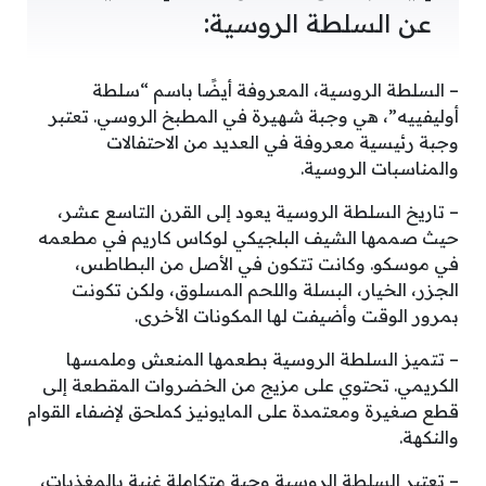
عن السلطة الروسية:
– السلطة الروسية، المعروفة أيضًا باسم “سلطة
أوليفييه”، هي وجبة شهيرة في المطبخ الروسي. تعتبر
وجبة رئيسية معروفة في العديد من الاحتفالات
والمناسبات الروسية.
– تاريخ السلطة الروسية يعود إلى القرن التاسع عشر،
حيث صممها الشيف البلجيكي لوكاس كاريم في مطعمه
في موسكو. وكانت تتكون في الأصل من البطاطس،
الجزر، الخيار، البسلة واللحم المسلوق، ولكن تكونت
بمرور الوقت وأضيفت لها المكونات الأخرى.
– تتميز السلطة الروسية بطعمها المنعش وملمسها
الكريمي. تحتوي على مزيج من الخضروات المقطعة إلى
قطع صغيرة ومعتمدة على المايونيز كملحق لإضفاء القوام
والنكهة.
– تعتبر السلطة الروسية وجبة متكاملة غنية بالمغذيات،