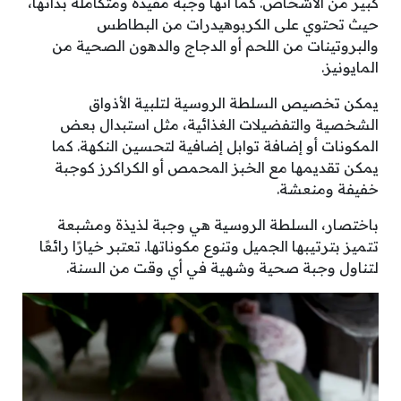
كبير من الأشخاص. كما أنها وجبة مفيدة ومتكاملة بذاتها،
حيث تحتوي على الكربوهيدرات من البطاطس
والبروتينات من اللحم أو الدجاج والدهون الصحية من
المايونيز.
يمكن تخصيص السلطة الروسية لتلبية الأذواق
الشخصية والتفضيلات الغذائية، مثل استبدال بعض
المكونات أو إضافة توابل إضافية لتحسين النكهة. كما
يمكن تقديمها مع الخبز المحمص أو الكراكرز كوجبة
خفيفة ومنعشة.
باختصار، السلطة الروسية هي وجبة لذيذة ومشبعة
تتميز بترتيبها الجميل وتنوع مكوناتها. تعتبر خيارًا رائعًا
لتناول وجبة صحية وشهية في أي وقت من السنة.