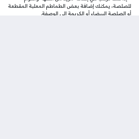
للصلصة، يمكنك إضافة بعض الطماطم المعلبة المقطعة
أو الصلصة البيضاء أو الكريمة إلى الوصفة.
– يمكنك تحميص المكرونة المطبوخة في الفرن بعد
خلطها مع الصلصة واللحم والمشروم والجبن، لإضفاء
طبقة قشرة مقرمشة على الوجه.
– يمكنك تحضير الوصفة مسبقًا وتخزينها في الثلاجة
لفترة قصيرة، ثم إعادة تسخينها عند الحاجة.
– يمكنك تقديم المكرونة باللحم والمشروم كوجبة
رئيسية مع سلطة جانبية من الخضروات أو السلطة
الخضراء.
شارك على ...
وسوم:
مكرونة باللحم والمشروم