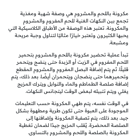
مكرونة باللحم والمشروم هي وصفة شهية ومغذية
تجمع بين النكهات الغنية للحم المفروم والمشروم
والمكرونة. تعتبر هذه الوصفة من الأطباق الكلاسيكية التي
يحبها الكثيرون وتعتبر خيارًا مثاليًا لتناول وجبة مريحة
ومشبعة.
تبدأ عملية تحضير مكرونة باللحم والمشروم بتحمير
اللحم المفروم في الزيت أو الزبدة حتى ينضج ويتحمر
قليلًا. ثم يتم إضافة البصل المفروم والمشروم المقطع
وتحميرهما حتى ينضجان ويتحمران أيضًا. بعد ذلك، يتم
إضافة صلصة الطماطم والماء والتوابل ويترك المزيج
يغلي ويتم تتبيله لبعض الوقت ليتجانس النكهات.
في الوقت نفسه، يتم طهي المكرونة حسب التعليمات
الموجودة على العبوة حتى تكون طرية ومطهوة بشكل
جيد. بعد ذلك، يتم تصفية المكرونة وإضافتها إلى
الصلصة المحضرة. يُقلب المزيج جيدًا لضمان تغطية
المكرونة بالصلصة واللحم والمشروم بالتساوي.