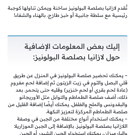
تُقدم لازانيا بصلصة البولونيز ساخنة ويمكن تناولها كوجبة
رئيسية مع سلطة جانبية أو خبز طازج. بالهناء والشفاء!
إليك بعض المعلومات الإضافية
حول لازانيا بصلصة البولونيز:
– يمكنك تحضير صلصة البولونيز في المنزل عن طريق
قلي البصل والثوم في زيت الزيتون ثم إضافة لحم مفروم
(عادة لحم بقري أو لحم خنزير) وقليه حتى يتحمر. بعد
ذلك، أضف صلصة الطماطم والتوابل مثل الأوريجانو
والبقدونس والملح والفلفل. يمكنك أيضًا إضافة القليل من
صلصة الطماطم المركزة لتعزيز النكهة.
– يمكنك استخدام أنواع مختلفة من الجبن في وصفة
اللازانيا بصلصة البولونيز. بالإضافة إلى الجبن الموزاريلا
والبارميزان، يمكنك استخدام الجبن الشيدر أو الجبن