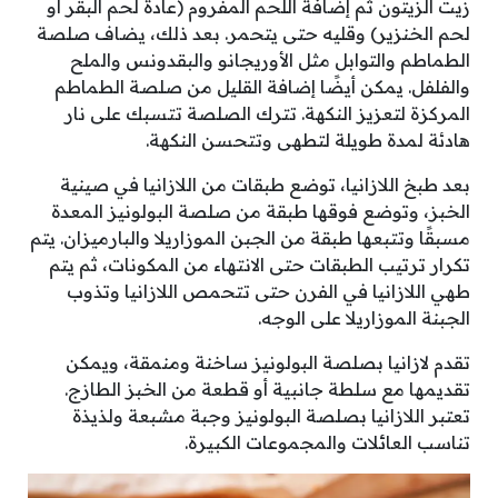
زيت الزيتون ثم إضافة اللحم المفروم (عادة لحم البقر أو
لحم الخنزير) وقليه حتى يتحمر. بعد ذلك، يضاف صلصة
الطماطم والتوابل مثل الأوريجانو والبقدونس والملح
والفلفل. يمكن أيضًا إضافة القليل من صلصة الطماطم
المركزة لتعزيز النكهة. تترك الصلصة تتسبك على نار
هادئة لمدة طويلة لتطهى وتتحسن النكهة.
بعد طبخ اللازانيا، توضع طبقات من اللازانيا في صينية
الخبز، وتوضع فوقها طبقة من صلصة البولونيز المعدة
مسبقًا وتتبعها طبقة من الجبن الموزاريلا والبارميزان. يتم
تكرار ترتيب الطبقات حتى الانتهاء من المكونات، ثم يتم
طهي اللازانيا في الفرن حتى تتحمص اللازانيا وتذوب
الجبنة الموزاريلا على الوجه.
تقدم لازانيا بصلصة البولونيز ساخنة ومنمقة، ويمكن
تقديمها مع سلطة جانبية أو قطعة من الخبز الطازج.
تعتبر اللازانيا بصلصة البولونيز وجبة مشبعة ولذيذة
تناسب العائلات والمجموعات الكبيرة.