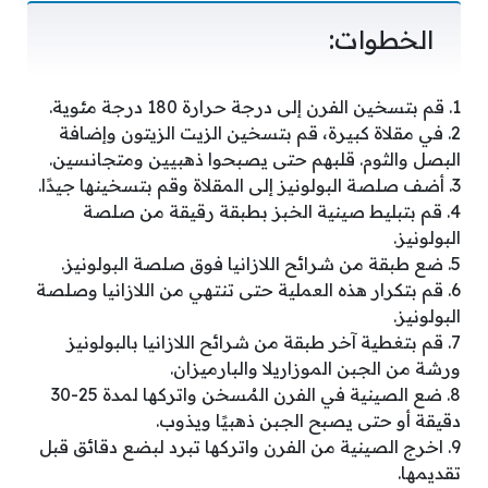
الخطوات:
1. قم بتسخين الفرن إلى درجة حرارة 180 درجة مئوية.
2. في مقلاة كبيرة، قم بتسخين الزيت الزيتون وإضافة
البصل والثوم. قلبهم حتى يصبحوا ذهبيين ومتجانسين.
3. أضف صلصة البولونيز إلى المقلاة وقم بتسخينها جيدًا.
4. قم بتبليط صينية الخبز بطبقة رقيقة من صلصة
البولونيز.
5. ضع طبقة من شرائح اللازانيا فوق صلصة البولونيز.
6. قم بتكرار هذه العملية حتى تنتهي من اللازانيا وصلصة
البولونيز.
7. قم بتغطية آخر طبقة من شرائح اللازانيا بالبولونيز
ورشة من الجبن الموزاريلا والبارميزان.
8. ضع الصينية في الفرن المُسخن واتركها لمدة 25-30
دقيقة أو حتى يصبح الجبن ذهبيًا ويذوب.
9. اخرج الصينية من الفرن واتركها تبرد لبضع دقائق قبل
تقديمها.