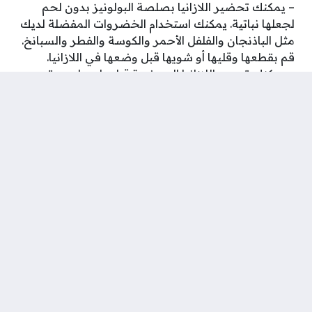
– يمكنك تحضير اللازانيا بصلصة البولونيز بدون لحم
لجعلها نباتية. يمكنك استخدام الخضروات المفضلة لديك
مثل الباذنجان والفلفل الأحمر والكوسة والفطر والسبانخ.
قم بقطعها وقليها أو شويها قبل وضعها في اللازانيا.
– يمكنك تجميد اللازانيا المحضرة قبل طهيها. بعد تجميع
اللازانيا في الصينية، قم بتغطيتها جيدًا بورق الألمنيوم أو
بلاستيك القصدير وضعها في الفريزر. يمكنك طهي
اللازانيا المجمدة مباشرة من الفريزر وزمن الطهي قد
يطول قليلاً.
– يمكنك تقديم اللازانيا بصلصة البولونيز مع صلصة
الطماطم إضافية على الجانب. قد ترغب في تسخين
الصلصة الإضافية قبل تقديمها للحصول على طعم أكثر
غنى.
إليك بعض المعلومات الإضافية
حول لازانيا بصلصة البولونيز: