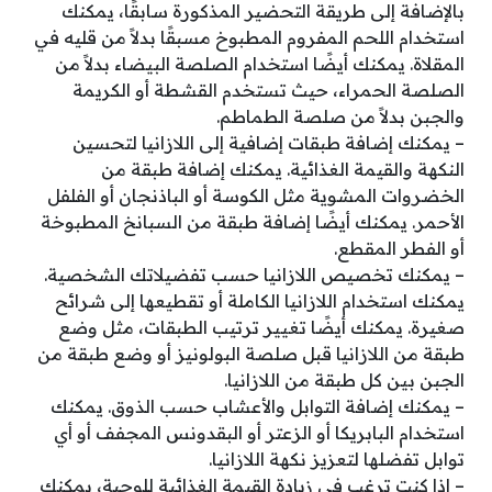
بالإضافة إلى طريقة التحضير المذكورة سابقًا، يمكنك
استخدام اللحم المفروم المطبوخ مسبقًا بدلاً من قليه في
المقلاة. يمكنك أيضًا استخدام الصلصة البيضاء بدلاً من
الصلصة الحمراء، حيث تستخدم القشطة أو الكريمة
والجبن بدلاً من صلصة الطماطم.
– يمكنك إضافة طبقات إضافية إلى اللازانيا لتحسين
النكهة والقيمة الغذائية. يمكنك إضافة طبقة من
الخضروات المشوية مثل الكوسة أو الباذنجان أو الفلفل
الأحمر. يمكنك أيضًا إضافة طبقة من السبانخ المطبوخة
أو الفطر المقطع.
– يمكنك تخصيص اللازانيا حسب تفضيلاتك الشخصية.
يمكنك استخدام اللازانيا الكاملة أو تقطيعها إلى شرائح
صغيرة. يمكنك أيضًا تغيير ترتيب الطبقات، مثل وضع
طبقة من اللازانيا قبل صلصة البولونيز أو وضع طبقة من
الجبن بين كل طبقة من اللازانيا.
– يمكنك إضافة التوابل والأعشاب حسب الذوق. يمكنك
استخدام البابريكا أو الزعتر أو البقدونس المجفف أو أي
توابل تفضلها لتعزيز نكهة اللازانيا.
– إذا كنت ترغب في زيادة القيمة الغذائية للوجبة، يمكنك