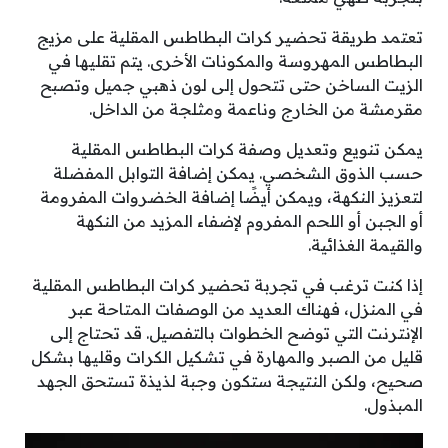
تعتمد طريقة تحضير كرات البطاطس المقلية على مزيج
البطاطس المهروسة والمكونات الأخرى. يتم تقليها في
الزيت الساخن حتى تتحول إلى لون ذهبي جميل وتصبح
مقرمشة من الخارج وناعمة ومثلجة من الداخل.
يمكن تنويع وتعديل وصفة كرات البطاطس المقلية
حسب الذوق الشخصي. يمكن إضافة التوابل المفضلة
لتعزيز النكهة، ويمكن أيضًا إضافة الخضروات المفرومة
أو الجبن أو اللحم المفروم لإضفاء المزيد من النكهة
والقيمة الغذائية.
إذا كنت ترغب في تجربة تحضير كرات البطاطس المقلية
في المنزل، فهناك العديد من الوصفات المتاحة عبر
الإنترنت التي توضح الخطوات بالتفصيل. قد تحتاج إلى
قليل من الصبر والمهارة في تشكيل الكرات وقليها بشكل
صحيح، ولكن النتيجة ستكون وجبة لذيذة تستحق الجهد
المبذول.