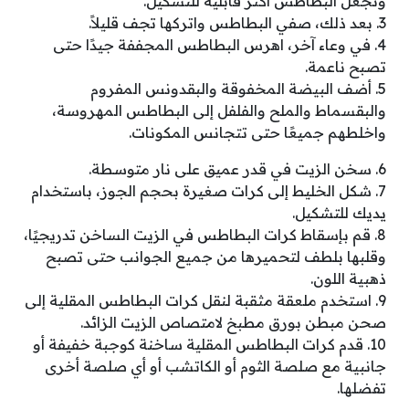
وتجعل البطاطس أكثر قابلية للتشكيل.
3. بعد ذلك، صفي البطاطس واتركها تجف قليلاً.
4. في وعاء آخر، اهرس البطاطس المجففة جيدًا حتى
تصبح ناعمة.
5. أضف البيضة المخفوقة والبقدونس المفروم
والبقسماط والملح والفلفل إلى البطاطس المهروسة،
واخلطهم جميعًا حتى تتجانس المكونات.
6. سخن الزيت في قدر عميق على نار متوسطة.
7. شكل الخليط إلى كرات صغيرة بحجم الجوز، باستخدام
يديك للتشكيل.
8. قم بإسقاط كرات البطاطس في الزيت الساخن تدريجيًا،
وقلبها بلطف لتحميرها من جميع الجوانب حتى تصبح
ذهبية اللون.
9. استخدم ملعقة مثقبة لنقل كرات البطاطس المقلية إلى
صحن مبطن بورق مطبخ لامتصاص الزيت الزائد.
10. قدم كرات البطاطس المقلية ساخنة كوجبة خفيفة أو
جانبية مع صلصة الثوم أو الكاتشب أو أي صلصة أخرى
تفضلها.