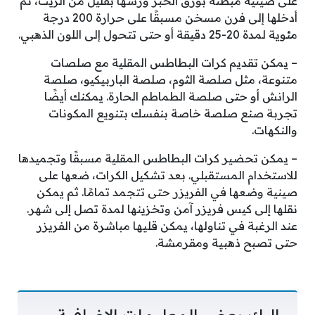
على صينية مبطنة بورق الخبز ورشها بقليل من الزيت، ثم
أدخلها إلى فرن مسخن مسبقًا على حرارة 200 درجة
مئوية لمدة 20-25 دقيقة أو حتى تتحول إلى اللون الذهبي.
– يمكن تقديم كرات البطاطس المقلية مع صلصات
متنوعة، مثل صلصة الثوم، صلصة الباربيكيو، صلصة
الرانش أو حتى صلصة الطماطم الحارة. يمكنك أيضًا
تجربة صنع صلصة خاصة بنفسك بتنويع المكونات
والنكهات.
– يمكن تحضير كرات البطاطس المقلية مسبقًا وتجميدها
للاستخدام المستقبلي. بعد تشكيل الكرات، ضعها على
صينية وضعها في الفريزر حتى تتجمد تمامًا. ثم يمكن
نقلها إلى كيس فريزر آمن وتخزينها لمدة تصل إلى شهر.
عند الرغبة في تناولها، يمكن قليها مباشرة من الفريزر
حتى تصبح ذهبية ومقرمشة.