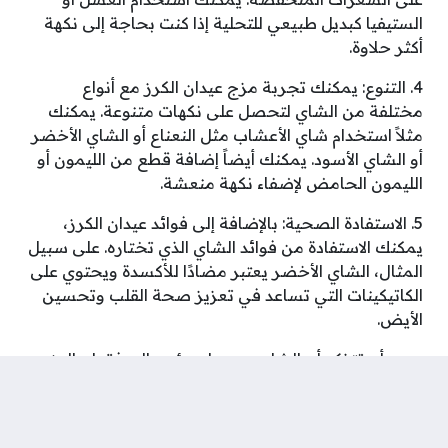
الستيفيا كبديل طبيعي للتحلية إذا كنت بحاجة إلى نكهة
أكثر حلاوة.
4. التنوع: يمكنك تجربة مزج عيدان الكرز مع أنواع
مختلفة من الشاي لتحصل على نكهات متنوعة. يمكنك
مثلاً استخدام شاي الأعشاب مثل النعناع أو الشاي الأخضر
أو الشاي الأسود. يمكنك أيضاً إضافة قطع من الليمون أو
الليمون الحامض لإضفاء نكهة منعشة.
5. الاستفادة الصحية: بالإضافة إلى فوائد عيدان الكرز،
يمكنك الاستفادة من فوائد الشاي الذي تختاره. على سبيل
المثال، الشاي الأخضر يعتبر مضادًا للأكسدة ويحتوي على
الكاتيكينات التي تساعد في تعزيز صحة القلب وتحسين
الأيض.
يجب أن تتذكر أن الشاي وحده لن يؤدي إلى فقدان الوزن،
ولكنه يمكن أن يكون جزءًا من نظام غذائي صحي ومتوازن
يشمل تناول الأطعمة الصحية وممارسة التمارين
الرياضية بانتظام.