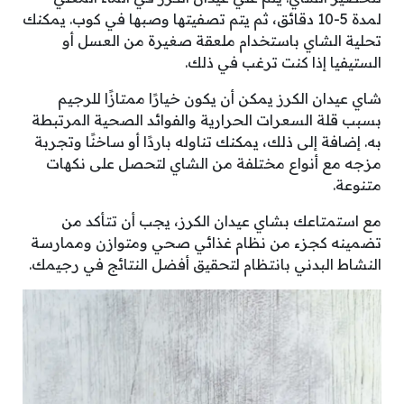
لمدة 5-10 دقائق، ثم يتم تصفيتها وصبها في كوب. يمكنك
تحلية الشاي باستخدام ملعقة صغيرة من العسل أو
الستيفيا إذا كنت ترغب في ذلك.
شاي عيدان الكرز يمكن أن يكون خيارًا ممتازًا للرجيم
بسبب قلة السعرات الحرارية والفوائد الصحية المرتبطة
به. إضافة إلى ذلك، يمكنك تناوله باردًا أو ساخنًا وتجربة
مزجه مع أنواع مختلفة من الشاي لتحصل على نكهات
متنوعة.
مع استمتاعك بشاي عيدان الكرز، يجب أن تتأكد من
تضمينه كجزء من نظام غذائي صحي ومتوازن وممارسة
النشاط البدني بانتظام لتحقيق أفضل النتائج في رجيمك.