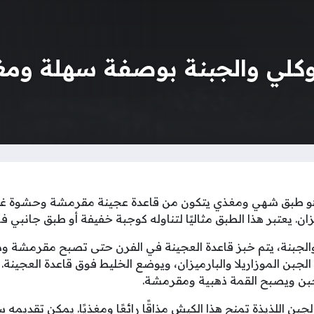
كلي والجبنة بوصفة سهلة ومغ
هو طبق شهي ومغذي يتكون من قاعدة عجينة مقرمشة وحشوة غني
زان. يعتبر هذا الطبق مثاليًا لتناوله كوجبة خفيفة أو طبق جانبي في
لجبنة، يتم خبز قاعدة العجينة في الفرن حتى تصبح مقرمشة وذهب
لجبن الموزاريلا والبارميزان، ويوضع الخليط فوق قاعدة العجينة.
جبن ويصبح القمة ذهبية ومقرمشة.
بن اللذيذة تمنح هذا الكيش مذاقًا رائعًا ومغذيًا. يمكن تقديمه ساخ