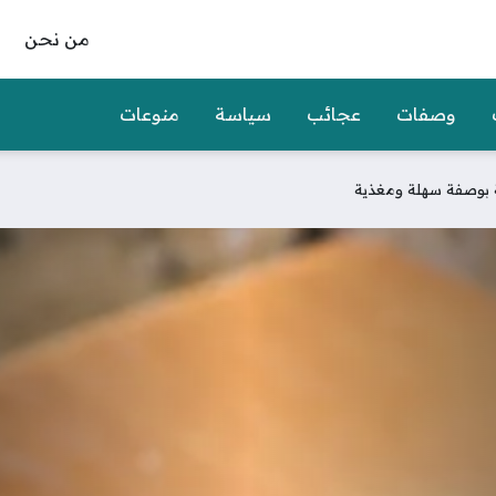
من نحن
وصفات
عجائب
سياسة
منوعات
ة بوصفة سهلة ومغذية