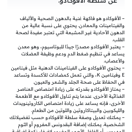
عن سلطة الأفوكادو:
– الأفوكادو هو فاكهة غنية بالدهون الصحية والألياف
والفيتامينات والمعادن. يحتوي على نسبة عالية من
الدهون الأحادية غير المشبعة التي تعتبر مفيدة لصحة
القلب.
– يعتبر الأفوكادو مصدرًا جيدًا للبوتاسيوم، وهو معدن
يساعد في تنظيم ضغط الدم ودعم وظيفة العضلات
والأعصاب.
– يحتوي الأفوكادو على الفيتامينات الدهنية مثل فيتامين
E وفيتامين K، والتي تعمل كمضادات للأكسدة وتساعد
في الحفاظ على صحة الجلد والشعر والعيون.
– يمتاز الأفوكادو بقدرته على زيادة امتصاص العناصر
الغذائية الأخرى. عندما يتم تناول الأفوكادو مع الأطعمة
الأخرى، فإنه يساعد على زيادة امتصاص الكاروتينويدات
والليكوبين والبيتاكاروتين واللوتين من الطعام.
– يمكنك تعديل وصفة سلطة الأفوكادو حسب تفضيلاتك
الشخصية. يمكنك إضافة البقدونس المفروم أو الثوم
المهروس أو الفلفل الأحمر المفروم لإضفاء نكهة إضافية.