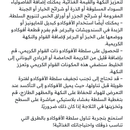
لتعزيز النكهة والقيمة الغذائية. يمكنك إضافة الفاصولياء
السوداء المسلوقة أو الذرة أو شرائح الخيار أو الجبنة
المفرومة أو شرائح الجزر أو أوراق الخس لتنويع السلطة.
– يمكنك أيضًا استخدام الأفوكادو كبديل للمايونيز أو
الزبدة في السندويشات والبرغر. قم بفرم قطعة أفوكادو
ووضعها على الخبز أو البرغر لإضافة القوام والنكهة
الكريمية.
– للحصول على سلطة الأفوكادو ذات القوام الكريمي، قم
بإضافة قليل من الكريمة الحامضة أو الزبادي اليوناني إلى
الخليط. ستضفي هذه المكونات القوام الكريمي وتعزز
النكهة.
– قد تحتاج إلى تجنب تجفيف سلطة الأفوكادو لفترة
طويلة قبل تناولها، حيث يميل الأفوكادو إلى التأكسد عند
التعرض للهواء. للحفاظ على النكهة والمظهر الطازج، قم
بتغطية السلطة بغشاء بلاستيكي مباشرة على السطح
وتخزينها في الثلاجة إذا كان ذلك ضروريًا.
استمتع بتجربة تناول سلطة الأفوكادو بالطرق التي
تناسب ذوقك واحتياجاتك الغذائية!