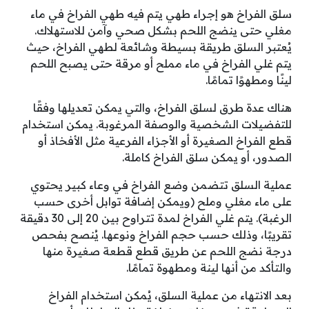
سلق الفراخ هو إجراء طهي يتم فيه طهي الفراخ في ماء
مغلي حتى ينضج اللحم بشكل صحي وآمن للاستهلاك.
يُعتبر السلق طريقة بسيطة وشائعة لطهي الفراخ، حيث
يتم غلي الفراخ في ماء مملح أو مرقة حتى يصبح اللحم
لينًا ومطهوًا تمامًا.
هناك عدة طرق لسلق الفراخ، والتي يمكن تعديلها وفقًا
للتفضيلات الشخصية والوصفة المرغوبة. يمكن استخدام
قطع الفراخ الصغيرة أو الأجزاء الفرعية مثل الأفخاذ أو
الصدور، أو يمكن سلق الفراخ كاملة.
عملية السلق تتضمن وضع الفراخ في وعاء كبير يحتوي
على ماء مغلي وملح (ويمكن إضافة توابل أخرى حسب
الرغبة). يتم غلي الفراخ لمدة تتراوح بين 20 إلى 30 دقيقة
تقريبًا، وذلك حسب حجم الفراخ ونوعها. يُنصح بفحص
درجة نضج اللحم عن طريق قطع قطعة صغيرة منها
والتأكد من أنها لينة ومطهوة تمامًا.
بعد الانتهاء من عملية السلق، يُمكن استخدام الفراخ