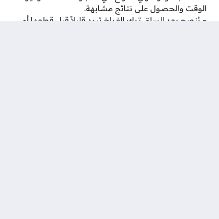
الوقت والحصول على نتائج مشابهة.
– يُنصح بعد السلق ترك الفراخ تبرد قليلاً قبل قطعها أو
استخدامها في وصفات أخرى. يمكنك أيضًا استخدام الماء
المتبقي لتحضير شوربة الدجاج أو كقاعدة للأطباق الأخرى.
– إذا كنت ترغب في إعطاء الفراخ نكهة إضافية، يمكنك
تتبيلها قبل عملية السلق بخلطة التوابل المفضلة لديك،
ثم تتبع نفس خطوات السلق المذكورة سابقًا.
شارك على ...
وسوم:
سلق الفراخ
سلق الفراخ البلدى
سلق الفراخ البيضاء
سلق الفراخ المجمدة
سلق الفراخ بدون بصل
سلق الفراخ في المنام للعزباء
سلق الفراخ في حلة الضغط
سلق الفراخ مجمدة
سلق الفراخ وتحميرها