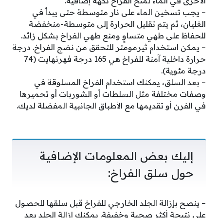
الأخرى في الماء لمنح الفراخ نكهة إضافية.
– يجب تسخين الماء على نار متوسطة حتى يبدأ في
الغليان، ثم يتم تقليل الحرارة إلى متوسطة-منخفضة
للحفاظ على طهي متساوٍ ومنع طهي الفراخ بشكل زائد.
– يمكن استخدام ثيرمومتر للتحقق من نضج الفراخ. درجة
حرارة داخلية آمنة للفراخ هي 165 درجة فهرنهايت (74
درجة مئوية).
– بعد السلق، يمكنك استخدام الفراخ المسلوقة في
وصفات مختلفة مثل السلطات أو الشوربات أو تحميرها
في الفرن أو تقديمها مع الأطباق الجانبية المفضلة لديك.
إليك بعض المعلومات الإضافية
حول سلق الفراخ:
– ينصح بإزالة الجلد الخارجي للفراخ قبل سلقها للحصول
على نتيجة أكثر صحية وخفيفة. يمكنك إزالة الجلد بعد