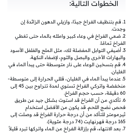
الخطوات التالية:
1. قم بتنظيف الفراخ جيدًا، وازيلي الدهون الزائدة إن
وجدت.
2. ضعي الفراخ في وعاء كبير واملئه بالماء حتى تغطي
الفراخ تمامًا.
3. أضيفي التوابل المفضلة لك، مثل الملح والفلفل الأسود
والبهارات الأخرى والبصل والثوم، لإضفاء النكهة.
4. قم بتسخين الوعاء على نار متوسطة حتى يبدأ الماء في
الغليان.
5. عندما يبدأ الماء في الغليان، قللي الحرارة إلى متوسطة-
منخفضة واتركي الفراخ تستوي لمدة تتراوح بين 45 إلى
60 دقيقة، حسب حجم الفراخ.
6. تأكدي من أن الفراخ قد استوت بشكل جيد عن طريق
فحص نضج اللحم. قد يكون من الأفضل استخدام
ثيرمومتر للتأكد من أن درجة حرارة الفراخ قد وصلت إلى
165 درجة فهرنهايت (74 درجة مئوية).
7. بعد الانتهاء، قم بإزالة الفراخ من الماء واتركها تبرد قليلاً