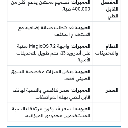
المفصل
المميزات
: تصميم محسّن يدعم أكثر من
القابل
400,000 طيّة.
للطي
العيوب
: قد يتطلب صيانة إضافية مع
الاستخدام المكثف.
النظام
المميزات
: واجهة MagicOS 7.2 مبنية
والتحديثات
على أندرويد 13، دعم طويل للتحديثات
الأمنية.
العيوب
: بعض الميزات مخصصة للسوق
الصيني فقط.
السعر
المميزات
: سعر تنافسي بالنسبة لهاتف
قابل للطي بهذه المواصفات.
العيوب
: السعر قد يكون مرتفعًا بالنسبة
للمستخدمين محدودي الميزانية.