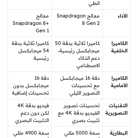
الطي
الأداء
معالج Snapdragon
معالج
Snapdragon 8+
8 Gen 2
Gen 1
الكاميرا
كاميرا ثلاثية بدقة 50
كاميرا ثلاثية بدقة
الخلفية
ميجابكسل رئيسية،
54 ميجابكسل
دعم الذكاء
رئيسية
الاصطناعي
الكاميرا
دقة 16 ميجابكسل
دقة 16
الأمامية
مع تحسينات
ميجابكسل بدون
التصوير الليلي
تحسينات إضافية
التقنيات
تحسينات تصوير
فيديو بدقة 4K
التصويرية
الفيديو بدقة 4K مع
لكن دون دعم
تثبيت بصري
التثبيت البصري
البطارية
سعة 5000 مللي
سعة 4900 مللي