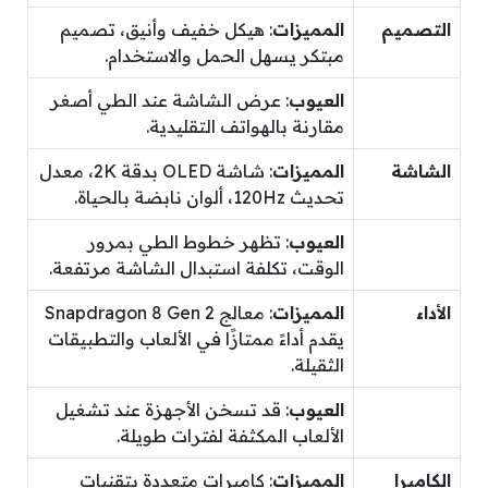
التصميم
المميزات
: هيكل خفيف وأنيق، تصميم
مبتكر يسهل الحمل والاستخدام.
العيوب
: عرض الشاشة عند الطي أصغر
مقارنة بالهواتف التقليدية.
الشاشة
المميزات
: شاشة OLED بدقة 2K، معدل
تحديث 120Hz، ألوان نابضة بالحياة.
العيوب
: تظهر خطوط الطي بمرور
الوقت، تكلفة استبدال الشاشة مرتفعة.
الأداء
المميزات
: معالج Snapdragon 8 Gen 2
يقدم أداءً ممتازًا في الألعاب والتطبيقات
الثقيلة.
العيوب
: قد تسخن الأجهزة عند تشغيل
الألعاب المكثفة لفترات طويلة.
الكاميرا
المميزات
: كاميرات متعددة بتقنيات