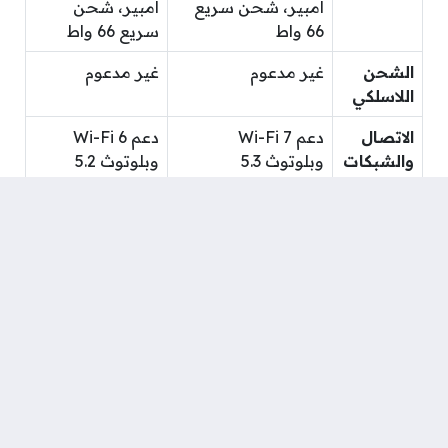
أمبير، شحن سريع
أمبير، شحن
66 واط
سريع 66 واط
الشحن
غير مدعوم
غير مدعوم
اللاسلكي
الاتصال
دعم Wi-Fi 7
دعم Wi-Fi 6
والشبكات
وبلوتوث 5.3
وبلوتوث 5.2
النظام
MagicOS 7.2 مبني
MagicOS 7.1
على أندرويد 13
مبني على أندرويد
12
السعر
يبدأ من 1200 دولار
يبدأ من 1050
التقريبي
دولار
التحليل التفصيلي للفروقات