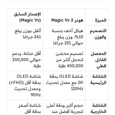
الإصدار السابق
الميزة
هونر Magic Vs 2
(Magic Vs)
التصميم
هيكل أخف بنسبة
أثقل بوزن يبلغ
والوزن
10%، وزن يبلغ
261 جرامًا
حوالي 231 جرامًا
المفصل
تصميم محسّن
أقل متانة، يدعم
القابل
لتحمل أكثر من
حوالي 200,000
للطي
400,000 طيّة
طيّة
الشاشة
شاشة OLED بدقة
شاشة OLED
الرئيسية
2K مع معدل تحديث
بدقة أقل (FHD+)
120Hz
ومعدل تحديث
90Hz
الشاشة
حجم أكبر ودقة أعلى
شاشة أصغر
الخارجية
لتجربة أفضل عند
بدقة أقل