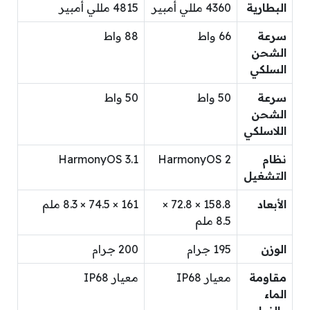
البطارية
4360 مللي أمبير
4815 مللي أمبير
سرعة
66 واط
88 واط
الشحن
السلكي
سرعة
50 واط
50 واط
الشحن
اللاسلكي
نظام
HarmonyOS 2
HarmonyOS 3.1
التشغيل
الأبعاد
158.8 × 72.8 ×
161 × 74.5 × 8.3 ملم
8.5 ملم
الوزن
195 جرام
200 جرام
مقاومة
معيار IP68
معيار IP68
الماء