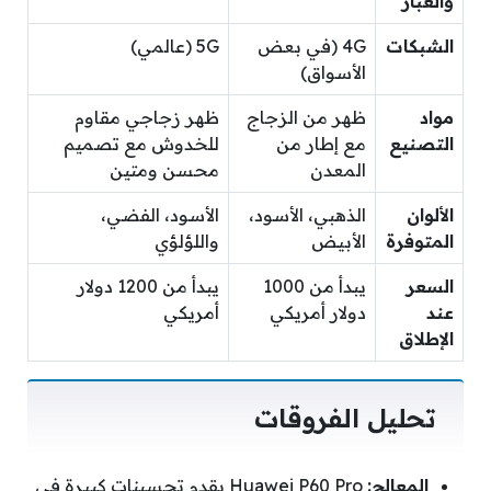
والغبار
الشبكات
4G (في بعض
5G (عالمي)
الأسواق)
مواد
ظهر من الزجاج
ظهر زجاجي مقاوم
التصنيع
مع إطار من
للخدوش مع تصميم
المعدن
محسن ومتين
الألوان
الذهبي، الأسود،
الأسود، الفضي،
المتوفرة
الأبيض
واللؤلؤي
السعر
يبدأ من 1000
يبدأ من 1200 دولار
عند
دولار أمريكي
أمريكي
الإطلاق
تحليل الفروقات
المعالج:
Huawei P60 Pro يقدم تحسينات كبيرة في