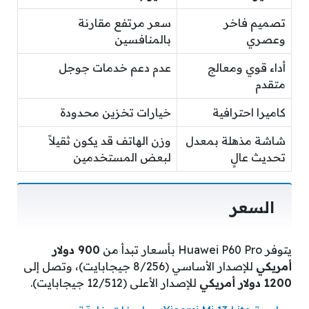
تصميم فاخر
سعر مرتفع مقارنة
وعصري
بالمنافسين
أداء قوي ومعالج
عدم دعم خدمات جوجل
متقدم
كاميرا احترافية
خيارات تخزين محدودة
شاشة مذهلة بمعدل
وزن الهاتف قد يكون ثقيلاً
تحديث عالٍ
لبعض المستخدمين
السعر
يتوفر Huawei P60 Pro بأسعار تبدأ من
900 دولار
أمريكي
للإصدار الأساسي (8/256 جيجابايت)، وتصل إلى
1200 دولار أمريكي
للإصدار الأعلى (12/512 جيجابايت).