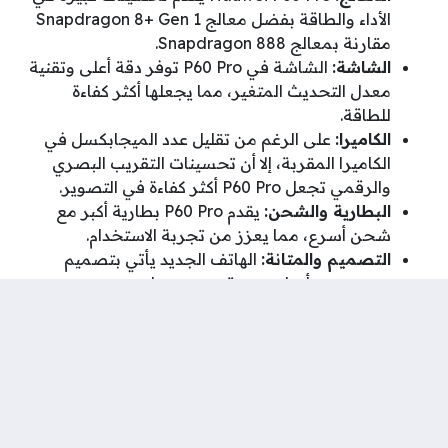
الأداء والطاقة بفضل معالج Snapdragon 8+ Gen 1
مقارنة بمعالج Snapdragon 888.
الشاشة:
الشاشة في P60 Pro توفر دقة أعلى وتقنية
معدل التحديث المتغير، مما يجعلها أكثر كفاءة
للطاقة.
الكاميرا:
على الرغم من تقليل عدد الميجابكسل في
الكاميرا المقربة، إلا أن تحسينات التقريب البصري
والرقمي تجعل P60 Pro أكثر كفاءة في التصوير.
البطارية والشحن:
يقدم P60 Pro بطارية أكبر مع
شحن أسرع، مما يعزز من تجربة الاستخدام.
التصميم والمتانة:
الهاتف الجديد يأتي بتصميم
محسّن مع أبعاد مريحة ووزن متوازن.
الأسئلة الشائعة حول Huawei
P60 Pro
1. هل يدعم Huawei P60 Pro خدمات جوجل؟
لا، الهاتف