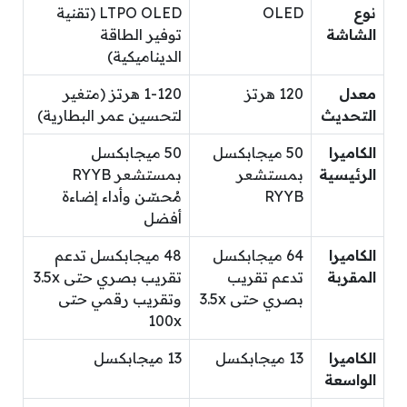
نوع
OLED
LTPO OLED (تقنية
الشاشة
توفير الطاقة
الديناميكية)
معدل
120 هرتز
1-120 هرتز (متغير
التحديث
لتحسين عمر البطارية)
الكاميرا
50 ميجابكسل
50 ميجابكسل
الرئيسية
بمستشعر
بمستشعر RYYB
RYYB
مُحسّن وأداء إضاءة
أفضل
الكاميرا
64 ميجابكسل
48 ميجابكسل تدعم
المقربة
تدعم تقريب
تقريب بصري حتى 3.5x
بصري حتى 3.5x
وتقريب رقمي حتى
100x
الكاميرا
13 ميجابكسل
13 ميجابكسل
الواسعة