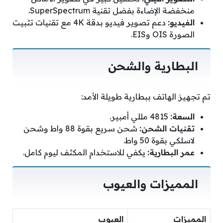
منخفضة الإضاءة بفضل تقنية SuperSpectrum.
الفيديو:
دعم تصوير فيديو بدقة 4K مع تقنيات تثبيت
الصورة OIS وEIS.
البطارية والشحن
تم تجهيز الهاتف ببطارية طويلة الأمد:
السعة:
4815 مللي أمبير.
تقنيات الشحن:
شحن سريع بقوة 88 واط وشحن
لاسلكي بقوة 50 واط.
عمر البطارية:
يكفي للاستخدام المكثف ليوم كامل.
المميزات والعيوب
المميزات
العيوب