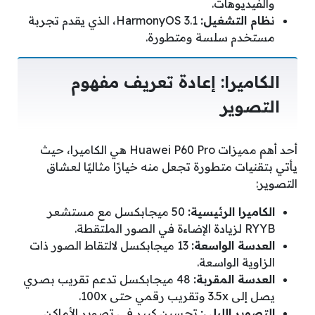
والفيديوهات.
نظام التشغيل:
HarmonyOS 3.1، الذي يقدم تجربة
مستخدم سلسة ومتطورة.
الكاميرا: إعادة تعريف مفهوم
التصوير
أحد أهم مميزات Huawei P60 Pro هي الكاميرا، حيث
يأتي بتقنيات متطورة تجعل منه خيارًا مثاليًا لعشاق
التصوير:
الكاميرا الرئيسية:
50 ميجابكسل مع مستشعر
RYYB لزيادة الإضاءة في الصور الملتقطة.
العدسة الواسعة:
13 ميجابكسل لالتقاط الصور ذات
الزاوية الواسعة.
العدسة المقربة:
48 ميجابكسل تدعم تقريب بصري
يصل إلى 3.5x وتقريب رقمي حتى 100x.
التصوير الليلي:
تحسين كبير في تصوير الأماكن