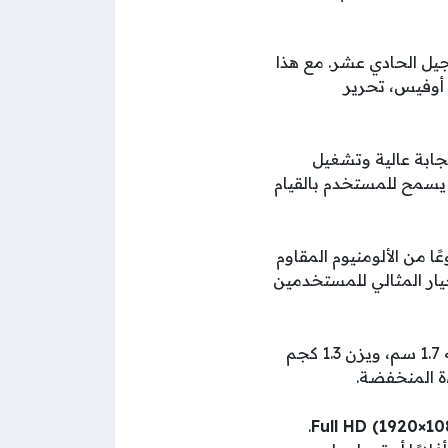
يل الحادي عشر. مع هذا
ج أوفيس، تحرير
 مما يضمن سرعة استجابة عالية وتشغيل
الثقيلة. الذاكرة العشوائية في الجهاز هي 16 جيجابايت من نوع DDR4، ما يسمح للمستخدم بالقيام
ي مصنوعًا من الألومنيوم المقاوم
يار المثالي للمستخدمين
الأبعاد المثالية لجهاز نوكيا PureBook Ultra هي 35.5 سم للطول، 23.5 سم للعرض، وسمكه 1.7 سم، ويزن 1.3 كجم
ءة المنخفضة.
.
Full HD (1920×10