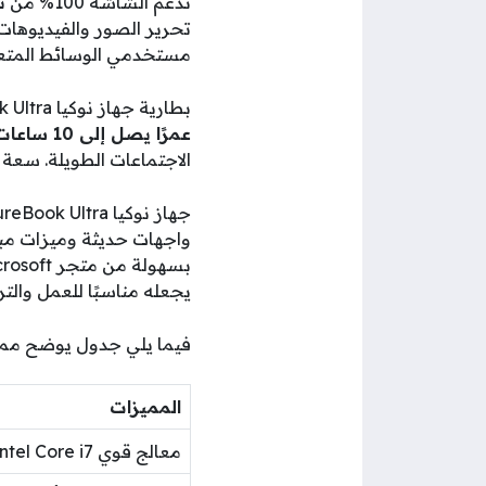
تدعم الشاشة 100% من
ن
تحرير الصور والفيديوهات
مستخدمي الوسائط المتعد
بطارية جهاز نوكيا PureBook Ultra تتمتع بعمر طويل بفضل تقنياتها المتقدمة في توفير الطاقة. توفر البطارية
عمرًا يصل إلى 10 ساعات
الاجتماعات الطويلة. سعة البطارية تبلغ 50 واط/ساعة، مما يضمن لك 
جهاز نوكيا PureBook Ultra يأتي مزودًا بنظام التشغيل
واجهات حديثة وميزات مبتك
يجعله مناسبًا للعمل والتر
فيما يلي جدول يوضح مميزات وعيو
المميزات
معالج قوي Intel Core i7 من الجيل 11