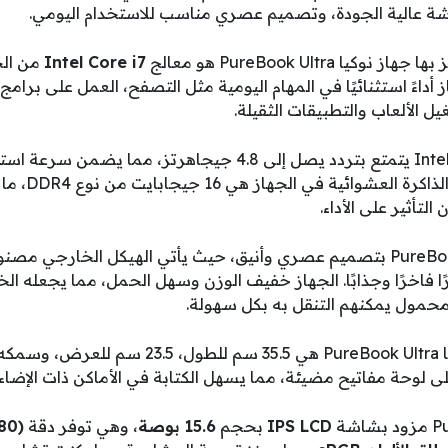
شة عالية الجودة، وتصميم عصري مناسب للاستخدام اليومي.
ا PureBook Ultra هو معالج
Intel Core i7
من الج
ز أداءً استثنائيًا في المهام اليومية مثل التصفح، العمل على برام
الألعاب والتطبيقات الثقيلة.
معالج Intel Core i7 11th Gen يتمتع بتردد يصل إلى 4.8 جيجاهرتز،
سلس للتطبيقات 
لتأثير على الأداء.
يتميز جهاز نوكيا PureBook Ultra بتصميم عصري وأنيق، حيث يأتي الهيكل الخارج
فاخرًا وجذابًا. الجهاز خفيف الوزن وسهل الحمل، مما يجعله الخ
محمول يمكنهم التنقل به بكل سهولة.
ى لوحة مفاتيح مضيئة، مما يسهل الكتابة في الأماكن ذات الإضا
IPS LCD
بحجم
15.6 بوصة
، وهي توفر دقة
80)