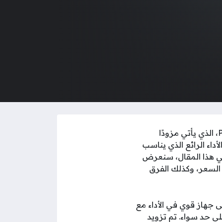
نوكيا PureBook Ultra أعلنت شركة نوكيا عن إطلاق جهاز اللاب توب الجديد PureBook Ultra، الذي يأتي مزودًا
داء الرائع الذي يناسب
في هذا المقال، سنعرض
 السعر، وكذلك الفرق
تاجون إلى جهاز قوي في الأداء مع
ى حد سواء. تم تزويد