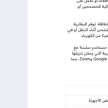
لامًا أو تعمل على
الية للمصممين أو
شحن أثناء التنقل أو في
ة مستخدم سلسة مع
ية التي يمكن تنزيلها
بسهولة من متجر Microsoft، مثل Microsoft Office وAdobe Creative Cloud وGoogle Chrome وZoom، مما
ض الأجهزة