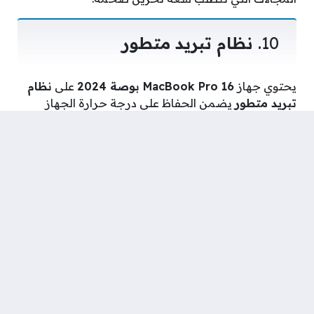
10.
نظام تبريد متطور
يحتوي جهاز
MacBook Pro 16 بوصة 2024
على
نظام
تبريد متطور
يضمن الحفاظ على درجة حرارة الجهاز
ضمن الحدود المثلى أثناء القيام بالمهام الثقيلة مثل
تحرير الفيديو أو البرمجة. يساعد هذا النظام في منع
ارتفاع درجة حرارة الجهاز، مما يساهم في الحفاظ على
أدائه العالي لفترات طويلة.
عيوب MacBook Pro 16 بوصة
2024
السعر المرتفع
: رغم المميزات الرائعة، فإن السعر
مرتفع مقارنة ببعض الأجهزة المنافسة.