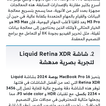
أسرع بكثير مقارنة بالإصدارات السابقة. هذه المعالجات
مجهزة بعدد أكبر من الأنوية، مما يسمح بتسريع معالجة
البيانات والقيام بالمهام المتعددة بكفاءة عالية. في حين أن
M3 Pro
يعد كافيًا لأغلب المهام اليومية، فإن
M3 Max
هو
الخيار المثالي لأولئك الذين يحتاجون إلى معالجة بيانات
ثقيلة، مثل تحرير الفيديو بجودة 8K أو التعامل مع برامج
التصميم المعقدة.
2.
شاشة Liquid Retina XDR
لتجربة بصرية مدهشة
يتميز
MacBook Pro 16 بوصة 2024
بشاشة
Liquid
Retina XDR
التي تعد من أفضل الشاشات في فئتها.
توفر هذه الشاشة دقة وضوح عالية للغاية تصل إلى
3456
× 2234 بكسل
، مع تقنيات
HDR
و
P3 wide color
، مما
يجعلها مثالية للمحترفين في مجالات مثل التصميم
الجرافيكي، تحرير الفيديو، وتصوير الصور. توفر الشاشة