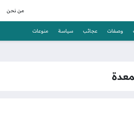
من نحن
وصفات
عجائب
سياسة
منوعات
معدة