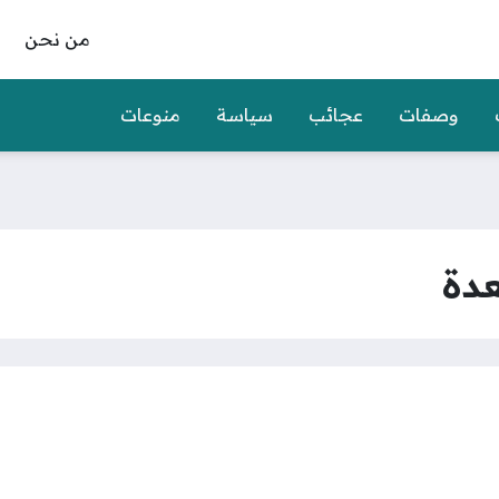
من نحن
وصفات
عجائب
سياسة
منوعات
عدة