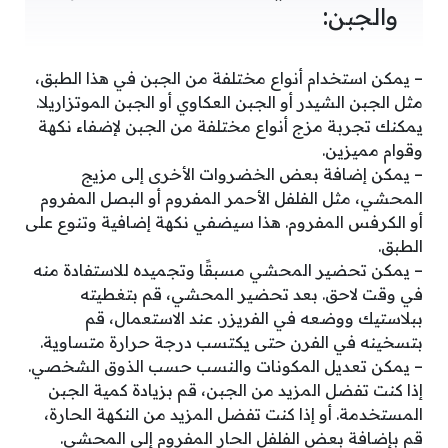
والجبن:
– يمكن استخدام أنواع مختلفة من الجبن في هذا الطبق،
مثل الجبن الشيدر أو الجبن العكاوي أو الجبن الموتزاريلا.
يمكنك تجربة مزج أنواع مختلفة من الجبن لإضفاء نكهة
وقوام مميزين.
– يمكن إضافة بعض الخضروات الأخرى إلى مزيج
المحشي، مثل الفلفل الأحمر المفروم أو البصل المفروم
أو الكرفس المفروم. هذا سيضفي نكهة إضافية وتنوع على
الطبق.
– يمكن تحضير المحشي مسبقًا وتجميده للاستفادة منه
في وقت لاحق. بعد تحضير المحشي، قم بتغطيته
ببلاستيك ووضعه في الفريزر. عند الاستعمال، قم
بتسخينه في الفرن حتى يكتسب درجة حرارة متساوية.
– يمكن تعديل المكونات والنسب حسب الذوق الشخصي.
إذا كنت تفضل المزيد من الجبن، قم بزيادة كمية الجبن
المستخدمة. أو إذا كنت تفضل المزيد من النكهة الحارة،
قم بإضافة بعض الفلفل الحار المفروم إلى المحشي.