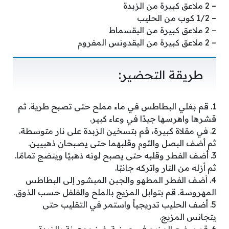
– 2 ملاعق كبيرة من الزبدة
– 1/2 كوب من الحليب
– 2 ملاعق كبيرة من البقسماط
– 2 ملاعق كبيرة من البقدونس المفروم
طريقة التحضير:
1. قم بغلي البطاطس في ماء مملح حتى تصبح طرية. ثم
قشرها واهرسها جيدًا في وعاء كبير.
2. في مقلاة كبيرة، قم بتسخين الزبدة على نار متوسطة.
ثم أضف البصل والثوم وقلبهما حتى يصبحان ذهبيين.
3. أضف الفطر وقلبه حتى يصبح لونه ذهبيًا وينضج تمامًا.
ثم أزله من النار واتركه جانبًا.
4. أضف الفطر المطهو والجبن المبشور إلى البطاطس
المهروسة. قم بتوابل المزيج بالملح والفلفل حسب الذوق.
5. أضف الحليب تدريجياً واستمر في التقليب حتى
يتجانس المزيج.