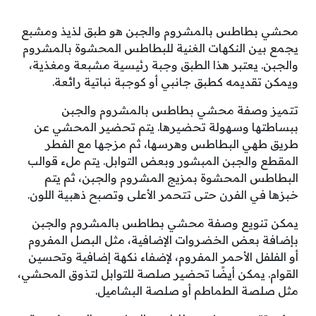
محشي بطاطس بالمشروم والجبن هو طبق لذيذ ومشبع
يجمع بين النكهات الغنية للبطاطس المحشوة بالمشروم
والجبن. يعتبر هذا الطبق وجبة رئيسية مشبعة ومغذية،
ويمكن تقديمه كطبق جانبي أو كوجبة نباتية رائعة.
تتميز وصفة محشي بطاطس بالمشروم والجبن
ببساطتها وسهولة تحضيرها. يتم تحضير المحشي عن
طريق طهي البطاطس وهرسها، ثم مزجها مع الفطر
المقطع والجبن المبشور وبعض التوابل. يتم ملء قوالب
البطاطس المحشوة بمزيج المشروم والجبن، ثم يتم
خبزها في الفرن حتى تتحمر الأعلى وتصبح ذهبية اللون.
يمكن تنويع وصفة محشي بطاطس بالمشروم والجبن
بإضافة بعض الخضروات الإضافية، مثل البصل المفروم
أو الفلفل الأحمر المفروم، لإضفاء نكهة إضافية وتحسين
القوام. يمكن أيضًا تحضير صلصة للتوابل لتذوق المحشي،
مثل صلصة الطماطم أو صلصة البشاميل.