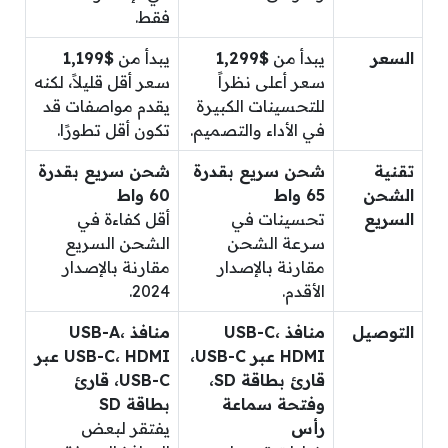
فقط.
السعر
يبدأ من
$1,299
يبدأ من
$1,199
سعر أعلى نظراً
سعر أقل قليلاً، لكنه
للتحسينات الكبيرة
يقدم مواصفات قد
في الأداء والتصميم.
تكون أقل تطورًا.
تقنية
شحن سريع بقدرة
شحن سريع بقدرة
الشحن
65 واط
60 واط
السريع
تحسينات في
أقل كفاءة في
سرعة الشحن
الشحن السريع
مقارنة بالإصدار
مقارنة بالإصدار
الأقدم.
2024.
التوصيل
منافذ USB-C،
منافذ USB-A،
HDMI عبر USB-C،
USB-C، HDMI عبر
قارئ بطاقة SD،
USB-C، قارئ
وفتحة سماعة
بطاقة SD
رأس
يفتقر لبعض