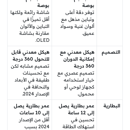
بوصة
بوصة
توفر دقة أعلى
شاشة رائعة ولكنها
وتباين مذهل مع
أقل تميزًا في
ألوان غنية وسواد
التباين والألوان
عميق.
مقارنة بشاشة
OLED.
التصميم
هيكل معدني مع
هيكل معدني قابل
إمكانية الدوران
للتحول 360 درجة
360 درجة
تصميم مشابه لكن
تصميم عصري مع
مع تحسينات
خيار استخدامه
طفيفة في الأبعاد
كجهاز لوحي أو
والنحافة في
محمول.
الإصدار 2024.
البطارية
عمر بطارية يصل
عمر بطارية يصل
إلى 12 ساعة
إلى 10 ساعات
تحسين في
أقل من الإصدار
استهلاك الطاقة
2024 بسبب