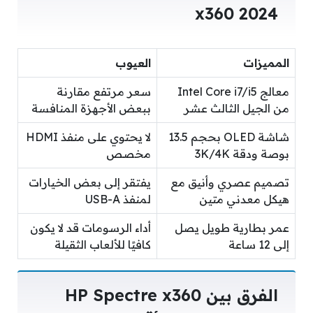
x360 2024
المميزات
العيوب
معالج Intel Core i7/i5
سعر مرتفع مقارنة
من الجيل الثالث عشر
ببعض الأجهزة المنافسة
شاشة OLED بحجم 13.5
لا يحتوي على منفذ HDMI
بوصة ودقة 3K/4K
مخصص
تصميم عصري وأنيق مع
يفتقر إلى بعض الخيارات
هيكل معدني متين
لمنفذ USB-A
عمر بطارية طويل يصل
أداء الرسومات قد لا يكون
إلى 12 ساعة
كافيًا للألعاب الثقيلة
الفرق بين HP Spectre x360