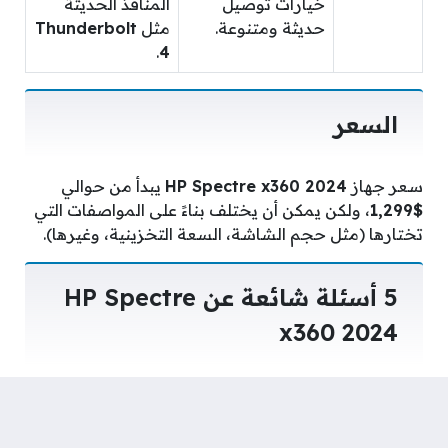
خيارات توصيل
المنافذ الحديثة
حديثة ومتنوعة.
مثل
Thunderbolt
.
4
السعر
سعر جهاز
HP Spectre x360 2024
يبدأ من حوالي
$1,299
، ولكن يمكن أن يختلف بناءً على المواصفات التي
تختارها (مثل حجم الشاشة، السعة التخزينية، وغيرها).
5 أسئلة شائعة عن HP Spectre
x360 2024
هل لاب توب HP Spectre x360 2024 مناسب
للألعاب؟
رغم أن الجهاز يوفر أداءً قويًا، إلا أنه ليس