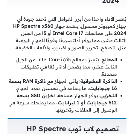
2024
يُعتبر الأداء واحدًا من أبرز العوامل التي تحدد جودة أي
جهاز كمبيوتر محمول. يعتمد جهاز
HP Spectre x360
2024
على معالجات
Intel Core i7
أو
i5
من الجيل
الثالث عشر، مما يوفر أداءً سريعًا وقويًا للمهام اليومية
مثل التصفح، تحرير الصور والفيديو، والألعاب الخفيفة.
المعالج
: يتميز بمعالج Intel Core i7/i5 من الجيل
الثالث عشر، مما يضمن أداءً رائعًا في تطبيقات
متعددة.
الذاكرة العشوائية
: يأتي الجهاز مع
ذاكرة RAM بسعة
16 جيجابايت
، ما يساعد في تحسين تعدد المهام.
التخزين
: يوفر الجهاز
مساحة تخزين SSD بسعة
512 جيجابايت أو 1 تيرابايت
، مما يمنحك سرعة في
الوصول إلى الملفات وتخزينها.
تصميم لاب توب HP Spectre