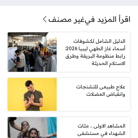
اقرأ المزيد في
غير مصنف
الدليل الشامل لكشوفات
أسماء غاز الطهي ليبيا 2026:
رابط منظومة البريقة وطرق
الاستلام الحديثة
علاج طبيعى للتشنجات
وانقباض العضلات
المشاهد الاولى .. مئات
الشهداء في مستشفى