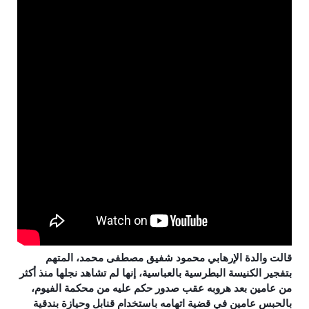
قالت والدة الإرهابي محمود شفيق مصطفى محمد، المتهم
بتفجير الكنيسة البطرسية بالعباسية، إنها لم تشاهد نجلها منذ أكثر
من عامين بعد هروبه عقب صدور حكم عليه من محكمة الفيوم،
بالحبس عامين في قضية اتهامه باستخدام قنابل وحيازة بندقية