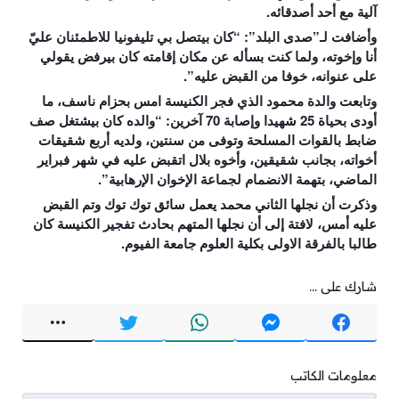
آلية مع أحد أصدقائه.
وأضافت لـ”صدى البلد”: “كان بيتصل بي تليفونيا للاطمئنان عليّ
أنا وإخوته، ولما كنت بسأله عن مكان إقامته كان بيرفض يقولي
على عنوانه، خوفا من القبض عليه”.
وتابعت والدة محمود الذي فجر الكنيسة امس بحزام ناسف، ما
أودى بحياة 25 شهيدا وإصابة 7
0 آخرين: “والده كان بيشتغل صف
ضابط بالقوات المسلحة وتوفى من سنتين، ولديه أربع شقيقات
أخواته، بجانب شقيقين، وأخوه بلال اتقبض عليه في شهر فبراير
الماضي، بتهمة الانضمام لجماعة الإخوان الإرهابية”.
وذكرت أن نجلها الثاني محمد يعمل سائق توك توك وتم القبض
عليه أمس، لافتة إلى أن نجلها المتهم بحادث تفجير الكنيسة كان
طالبا بالفرقة الاولى بكلية العلوم جامعة الفيوم.
شارك على ...
معلومات الكاتب